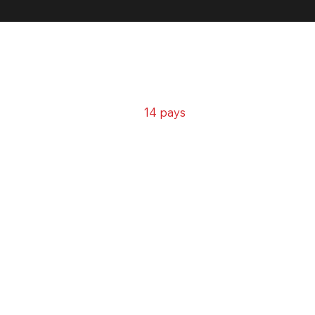
s !
ortons nos solutions dans
14 pays
n avez besoin !